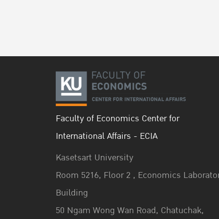
Faculty of Economics Center for
International Affairs - ECIA
Kasetsart University
Room 5216, Floor 2 , Economics Laborato
Building
50 Ngam Wong Wan Road, Chatuchak,