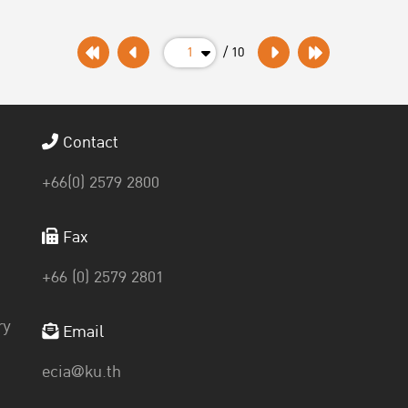
1
/ 10
Contact
+66(0) 2579 2800
Fax
+66 (0) 2579 2801
ry
Email
ecia@ku.th