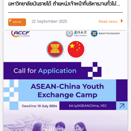
มหาวิทยาลัยเงินรายได้ ตำแหน่งเจ้าหน้าที่บริหารงานทั่วไป
จำนวน 1 อัตรา สังกัดศูนย์กิจการนานาชาติ คณะ
เศรษฐศาสตร์
22 September 2025
Read news
Activity