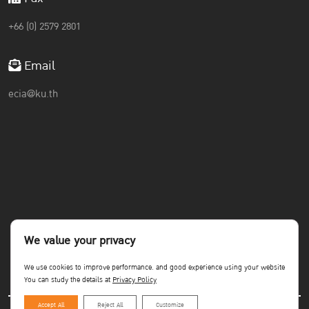
+66 (0) 2579 2801
Email
ecia@ku.th
We value your privacy
We use cookies to improve performance. and good experience using your website
You can study the details at
Privacy Policy
Accept All
Reject All
Customize