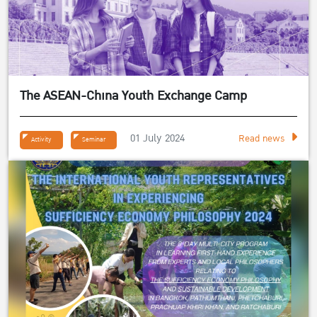
The ASEAN-China Youth Exchange Camp
01 July 2024
Read news
Activity
Seminar