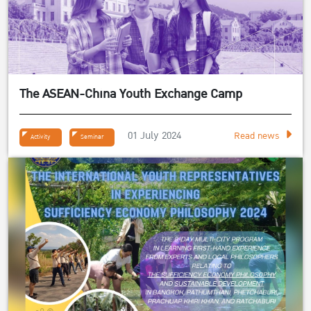
The ASEAN-China Youth Exchange Camp
01 July 2024
Read news
Activity
Seminar