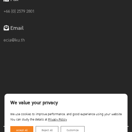
+66 (0) 2579 2801
Email
ecia@ku.th
We value your privacy
We use cookies to improve performance. and good experience using your website
You can study the details at
Privacy Policy
Accept All
Reject All
Customize