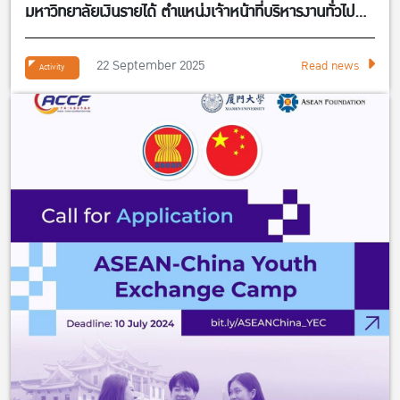
มหาวิทยาลัยเงินรายได้ ตำแหน่งเจ้าหน้าที่บริหารงานทั่วไป
จำนวน 1 อัตรา สังกัดศูนย์กิจการนานาชาติ คณะ
เศรษฐศาสตร์
22 September 2025
Read news
Activity