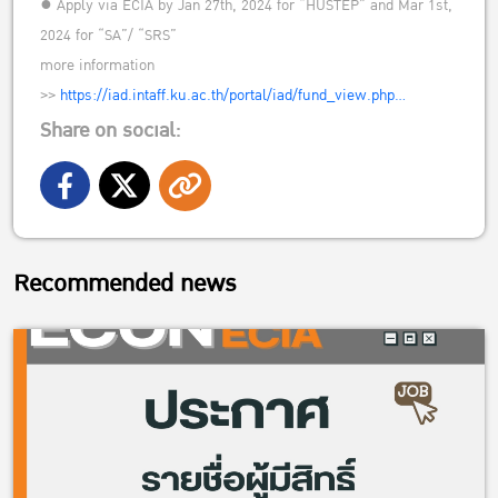
● Apply via ECIA by Jan 27th, 2024 for “HUSTEP” and Mar 1st,
2024 for “SA”/ “SRS”
more information
>>
https://iad.intaff.ku.ac.th/portal/iad/fund_view.php…
Share on social:
Recommended news