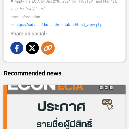
● Apply via ECIA by Jan 27th, 2024 for “HUSTEP” and Mar 1st,
2024 for “SA”/ “SRS”
more information
>>
https://iad.intaff.ku.ac.th/portal/iad/fund_view.php…
Share on social:
Recommended news