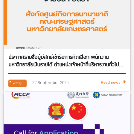
ประกาศรายชื่อผู้มีสิทธิ์เข้ารับการคัดเลือก พนักงาน
มหาวิทยาลัยเงินรายได้ ตำแหน่งเจ้าหน้าที่บริหารงานทั่วไป
จำนวน 1 อัตรา สังกัดศูนย์กิจการนานาชาติ คณะ
เศรษฐศาสตร์
22 September 2025
Read news
Activity