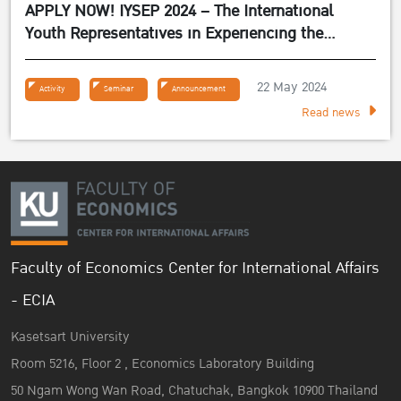
APPLY NOW! IYSEP 2024 – The International
Youth Representatives in Experiencing the
Sufficiency Economy Philosophy 2024
22 May 2024
Activity
Seminar
Announcement
Read news
Faculty of Economics Center for International Affairs
- ECIA
Kasetsart University
Room 5216, Floor 2 , Economics Laboratory Building
50 Ngam Wong Wan Road, Chatuchak, Bangkok 10900 Thailand