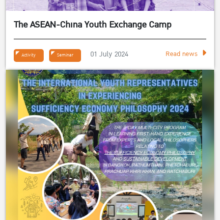
The ASEAN-China Youth Exchange Camp
01 July 2024
Read news
Activity
Seminar