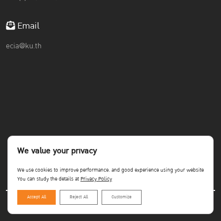
Email
ecia@ku.th
We value your privacy
We use cookies to improve performance. and good experience using your website
You can study the details at
Privacy Policy
Accept All
Reject All
Customize
Copyright©Faculty of Economics KU