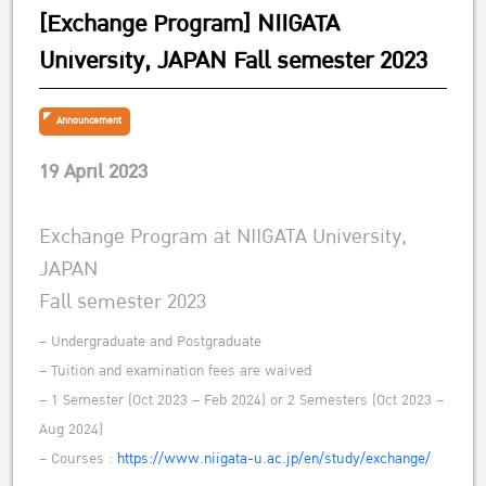
[Exchange Program] NIIGATA
University, JAPAN Fall semester 2023
Announcement
19 April 2023
Exchange Program at NIIGATA University,
JAPAN
Fall semester 2023
– Undergraduate and Postgraduate
– Tuition and examination fees are waived
– 1 Semester (Oct 2023 – Feb 2024) or 2 Semesters (Oct 2023 –
Aug 2024)
– Courses :
https://www.niigata-u.ac.jp/en/study/exchange/