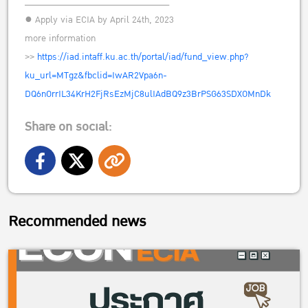
______________________________
● Apply via ECIA by April 24th, 2023
more information
>>
https://iad.intaff.ku.ac.th/portal/iad/fund_view.php?
ku_url=MTgz&fbclid=IwAR2Vpa6n-
DQ6nOrrIL34KrH2FjRsEzMjC8ulIAdBQ9z3BrPSG63SDXOMnDk
Share on social:
Recommended news