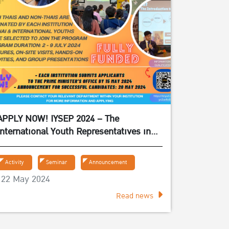
APPLY NOW! IYSEP 2024 – The
International Youth Representatives in
Experiencing the Sufficiency Economy
Philosophy 2024
Activity
Seminar
Announcement
22 May 2024
Read news