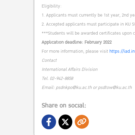
Eligibility:
1. Applicants must currently be 1st year, 2nd ye
2. Accepted applicants must participate in KU 
***Students will be awarded certificates upon 
Application deadline: February 2022
For more information, please visit
https://iad.
Contact
International Affairs Division
Tel. 02-942-8858
Email: psdnkpo@ku.ac.th or psdtow@ku.ac.th
Share on social: