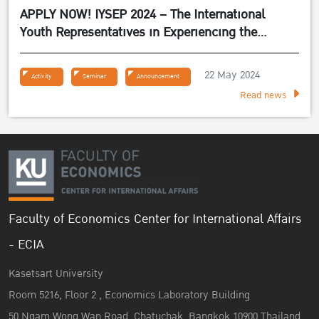
APPLY NOW! IYSEP 2024 – The International
Youth Representatives in Experiencing the
Sufficiency Economy Philosophy 2024
22 May 2024
Activity
Seminar
Announcement
Read news
Faculty of Economics Center for International Affairs
- ECIA
Kasetsart University
Room 5216, Floor 2 , Economics Laboratory Building
50 Ngam Wong Wan Road, Chatuchak, Bangkok 10900 Thailand