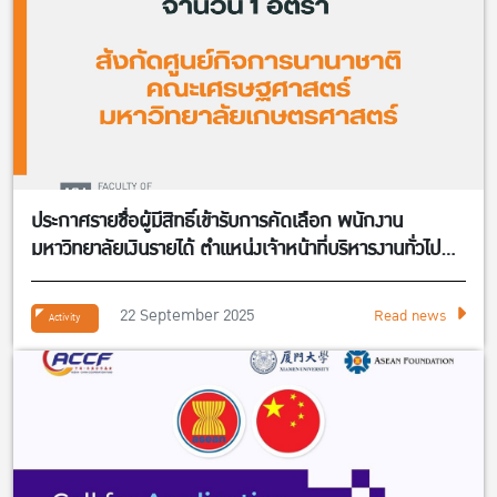
ประกาศรายชื่อผู้มีสิทธิ์เข้ารับการคัดเลือก พนักงาน
มหาวิทยาลัยเงินรายได้ ตำแหน่งเจ้าหน้าที่บริหารงานทั่วไป
จำนวน 1 อัตรา สังกัดศูนย์กิจการนานาชาติ คณะ
เศรษฐศาสตร์
22 September 2025
Read news
Activity