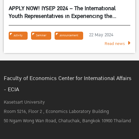
APPLY NOW! IYSEP 2024 – The International
Youth Representatives in Experiencing the
Sufficiency Economy Philosophy 2024
22 May 2024
Activity
Seminar
Announcement
Read news
Faculty of Economics Center for International Affairs
- ECIA
Kasetsart University
Room 5216, Floor 2 , Economics Laboratory Building
50 Ngam Wong Wan Road, Chatuchak, Bangkok 10900 Thailand