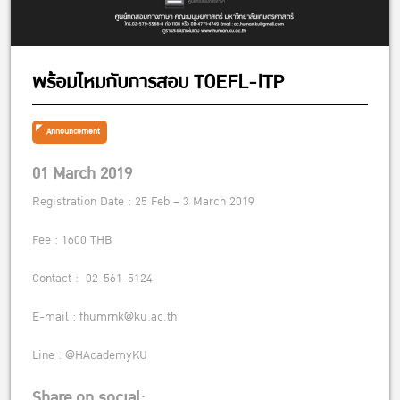
พร้อมไหมกับการสอบ TOEFL-ITP
Announcement
01 March 2019
Registration Date : 25 Feb – 3 March 2019
Fee : 1600 THB
Contact : 02-561-5124
E-mail : fhumrnk@ku.ac.th
Line : @HAcademyKU
Share on social: