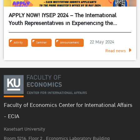
APPLY NOW! IYSEP 2024 – The International
Youth Representatives in Experiencing the
Sufficiency Economy Philosophy 2024
22 May 2024
Activity
Seminar
Announcement
Read news
Faculty of Economics Center for International Affairs
- ECIA
Kasetsart University
Room 5216, Floor 2 , Economics Laboratory Building