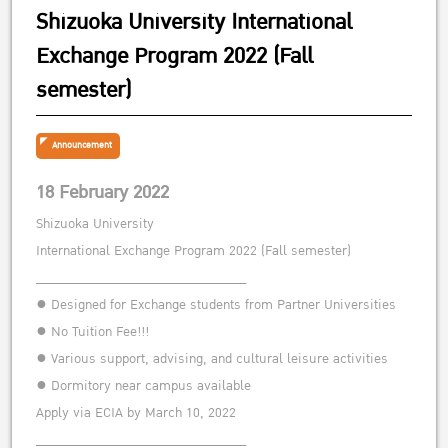
Shizuoka University International
Exchange Program 2022 (Fall
semester)
Announcement
18 February 2022
Shizuoka University
International Exchange Program 2022 (Fall semester)
______________________________
● Designed for Exchange students from Partner Universities
● No Tuition Fee!!!
● Various support, advising, and cultural leisure activities
● Dormitory near campus available
Apply via ECIA by March 10, 2022
______________________________