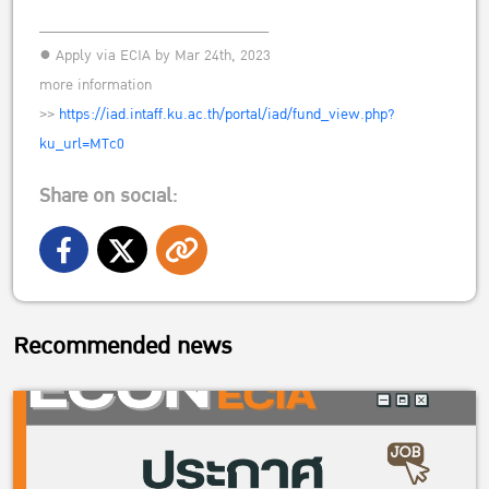
______________________________
● Apply via ECIA by Mar 24th, 2023
more information
>>
https://iad.intaff.ku.ac.th/portal/iad/fund_view.php?
ku_url=MTc0
Share on social:
Recommended news