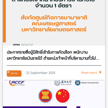
ประกาศรายชื่อผู้มีสิทธิ์เข้ารับการคัดเลือก พนักงาน
มหาวิทยาลัยเงินรายได้ ตำแหน่งเจ้าหน้าที่บริหารงานทั่วไป
จำนวน 1 อัตรา สังกัดศูนย์กิจการนานาชาติ คณะ
เศรษฐศาสตร์
22 September 2025
Read news
Activity