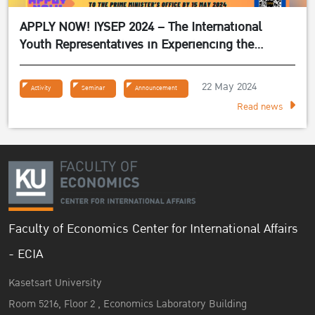
APPLY NOW! IYSEP 2024 – The International
Youth Representatives in Experiencing the
Sufficiency Economy Philosophy 2024
22 May 2024
Activity
Seminar
Announcement
Read news
Faculty of Economics Center for International Affairs
- ECIA
Kasetsart University
Room 5216, Floor 2 , Economics Laboratory Building