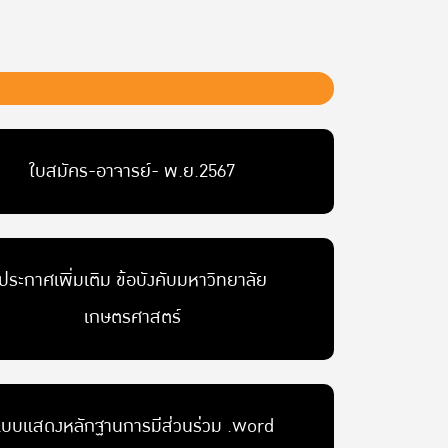
ใบสมัคร-อาจารย์- พ.ย.2567
ประกาศเพิ่มเติม ข้อบังคับมหาวิทยาลัย
เกษตรศาสตร์
บบแสดงหลักฐานการมีส่วนร่วม .word