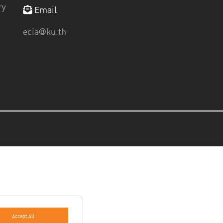
ry
Email
ecia@ku.th
Accept All