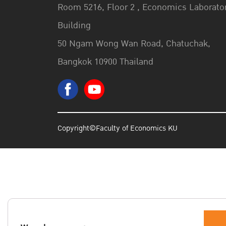
Room 5216, Floor 2 , Economics Laborato
Building
50 Ngam Wong Wan Road, Chatuchak,
Bangkok 10900 Thailand
Copyright©Faculty of Economics KU